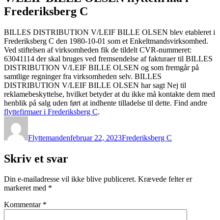
Frederiksberg C
BILLES DISTRIBUTION V/LEIF BILLE OLSEN blev etableret i
Frederiksberg C den 1980-10-01 som et Enkeltmandsvirksomhed.
Ved stiftelsen af virksomheden fik de tildelt CVR-nummeret:
63041114 der skal bruges ved fremsendelse af fakturaer til BILLES
DISTRIBUTION V/LEIF BILLE OLSEN og som fremgår på
samtlige regninger fra virksomheden selv. BILLES
DISTRIBUTION V/LEIF BILLE OLSEN har sagt Nej til
reklamebeskyttelse, hvilket betyder at du ikke må kontakte dem med
henblik på salg uden ført at indhente tilladelse til dette. Find andre
flyttefirmaer i Frederiksberg C
.
Forfatter
Udgivet
Kategorier
Flyttemanden
februar 22, 2023
Frederiksberg C
Skriv et svar
Din e-mailadresse vil ikke blive publiceret.
Krævede felter er
markeret med
*
Kommentar
*