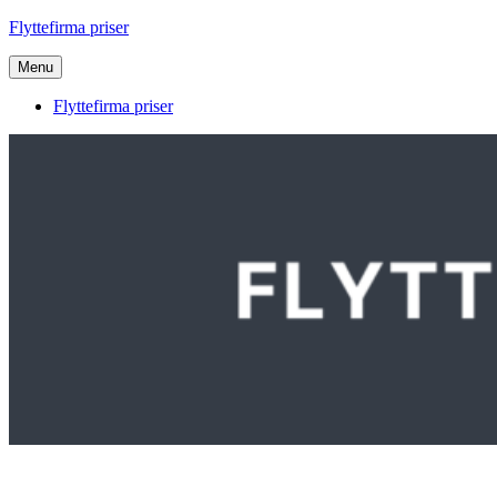
Videre
Flyttefirma priser
til
indhold
Menu
Flyttefirma priser