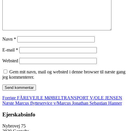
Navn
*
E-mail
*
Websted
Gem mit navn, mail og websted i denne browser til næste gang
jeg kommenterer.
Indlægsnavigation
Forrige
Forrige
FÅREVEJLE MØBELTRANSPORT V/OLE JENSEN
Næste
indlæg:
Næste
Marcus flytteservice v/Marcus Jonathan Sebastian Hanner
indlæg:
Ejerskabsinfo
Nybrovej 75