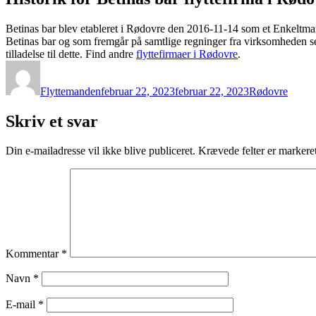
Betinas bar blev etableret i Rødovre den 2016-11-14 som et Enkeltma
Betinas bar og som fremgår på samtlige regninger fra virksomheden sel
tilladelse til dette. Find andre
flyttefirmaer i Rødovre
.
Forfatter
Udgivet
Kategorier
Flyttemanden
februar 22, 2023
februar 22, 2023
Rødovre
Skriv et svar
Din e-mailadresse vil ikke blive publiceret.
Krævede felter er marker
Kommentar
*
Navn
*
E-mail
*