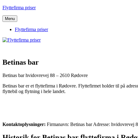
Videre
Flyttefirma priser
til
indhold
Menu
Flyttefirma priser
Betinas bar
Betinas bar hvidovrevej 88 – 2610 Rødovre
Betinas bar er et flyttefirma i Rødovre. Flyttefirmet holder til på ad
flyttebil og flytning i hele landet.
Kontaktoplysninger:
Firmanavn: Betinas bar Adresse: hvidovrevej
Historik for Betinas bar flyttefirma i Rød