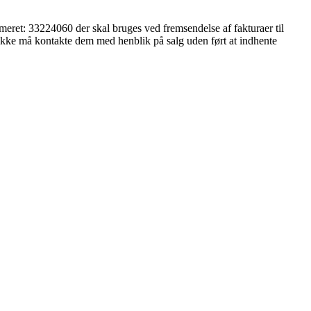
eret: 33224060 der skal bruges ved fremsendelse af fakturaer til
u ikke må kontakte dem med henblik på salg uden ført at indhente