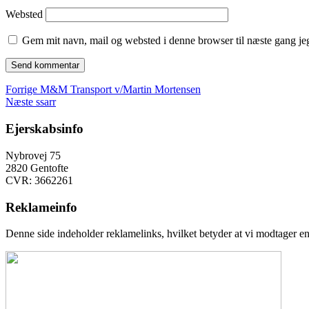
Websted
Gem mit navn, mail og websted i denne browser til næste gang j
Indlægsnavigation
Forrige
Forrige
M&M Transport v/Martin Mortensen
Næste
indlæg:
Næste
ssarr
indlæg:
Ejerskabsinfo
Nybrovej 75
2820 Gentofte
CVR: 3662261
Reklameinfo
Denne side indeholder reklamelinks, hvilket betyder at vi modtager en 