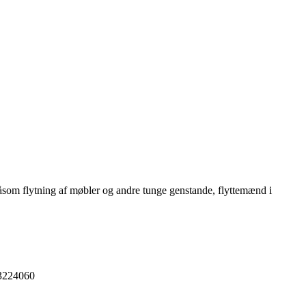
 såsom flytning af møbler og andre tunge genstande, flyttemænd i
33224060