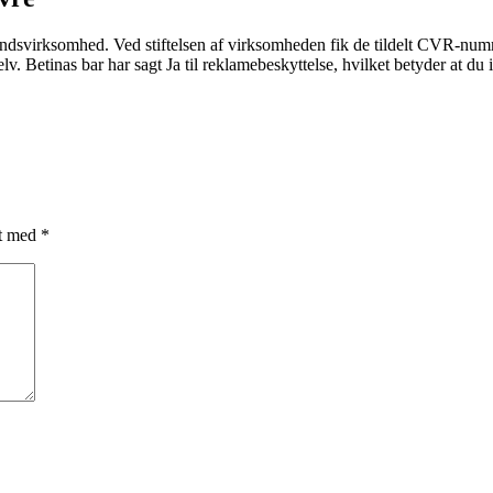
ndsvirksomhed. Ved stiftelsen af virksomheden fik de tildelt CVR-numm
v. Betinas bar har sagt Ja til reklamebeskyttelse, hvilket betyder at d
et med
*