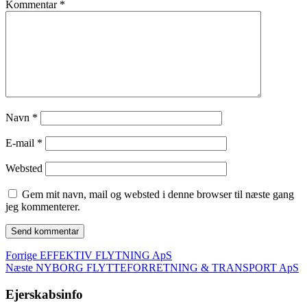
Kommentar
*
Navn
*
E-mail
*
Websted
Gem mit navn, mail og websted i denne browser til næste gang
jeg kommenterer.
Indlægsnavigation
Forrige
Forrige
EFFEKTIV FLYTNING ApS
Næste
indlæg:
Næste
NYBORG FLYTTEFORRETNING & TRANSPORT ApS
indlæg:
Ejerskabsinfo