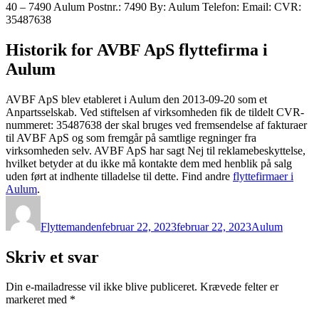
40 – 7490 Aulum Postnr.: 7490 By: Aulum Telefon: Email: CVR:
35487638
Historik for AVBF ApS flyttefirma i
Aulum
AVBF ApS blev etableret i Aulum den 2013-09-20 som et
Anpartsselskab. Ved stiftelsen af virksomheden fik de tildelt CVR-
nummeret: 35487638 der skal bruges ved fremsendelse af fakturaer
til AVBF ApS og som fremgår på samtlige regninger fra
virksomheden selv. AVBF ApS har sagt Nej til reklamebeskyttelse,
hvilket betyder at du ikke må kontakte dem med henblik på salg
uden ført at indhente tilladelse til dette. Find andre
flyttefirmaer i
Aulum
.
Forfatter
Udgivet
Kategorier
Flyttemanden
februar 22, 2023
februar 22, 2023
Aulum
Skriv et svar
Din e-mailadresse vil ikke blive publiceret.
Krævede felter er
markeret med
*