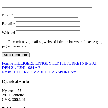
Navn
*
E-mail
*
Websted
Gem mit navn, mail og websted i denne browser til næste gang
jeg kommenterer.
Indlægsnavigation
Forrige
Forrige
TIDLIGERE LYNGBY FLYTTEFORRETNING AF
indlæg:
DEN 21. JUNI 1984 A/S
Næste
Næste
HILLERØD MØBELTRANSPORT ApS
indlæg:
Ejerskabsinfo
Nybrovej 75
2820 Gentofte
CVR: 3662261