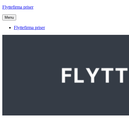
Videre
Flyttefirma priser
til
indhold
Menu
Flyttefirma priser