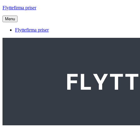
Videre
Flyttefirma priser
til
indhold
Menu
Flyttefirma priser