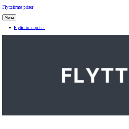
Videre
Flyttefirma priser
til
indhold
Menu
Flyttefirma priser